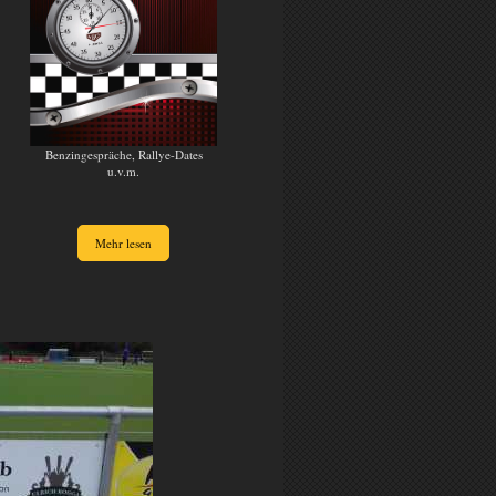
Benzingespräche, Rallye-Dates
u.v.m.
Mehr lesen